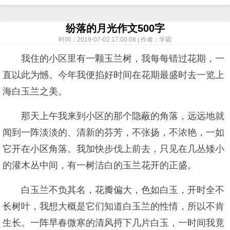
纷落的月光作文500字
时间：2019-07-02 17:00:08 | 作者：学霸
我住的小区里有一颗玉兰树，我每每错过花期，一
直以此为憾。今年我便掐好时间在花期最盛时去一览上
海白玉兰之美。
那天上午我来到小区的那个隐蔽的角落，远远地就
闻到一阵淡淡的、清新的芬芳，不张扬，不浓艳，一如
它开在小区角落。我加快步伐上前去，只见在几丛矮小
的灌木丛中间，有一树洁白的玉兰花开的正盛。
白玉兰不负其名，花瓣偏大，色如白玉，开时全不
长树叶，我想大概是它们知道白玉兰的性情，所以不肯
生长。一阵早春微寒的清风捋下几片白玉，一时间我竟